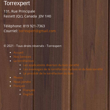
Torrexpert
131, Rue Principale
Fassett (Qc), Canada J0V 1H0
Téléphone: 819 921-7363
Courriel:
torrexpert@gmail.com
© 2021 - Tous droits réservés - Torrexpert
Accueil
Nos Services
La torréfaction
Les applications diverses du bois torréfié
Les avantages de la torréfaction du bois et du bois torréfié
Le procédé de la torréfaction du bois
Photos
Nous joindre
Français
Français
English